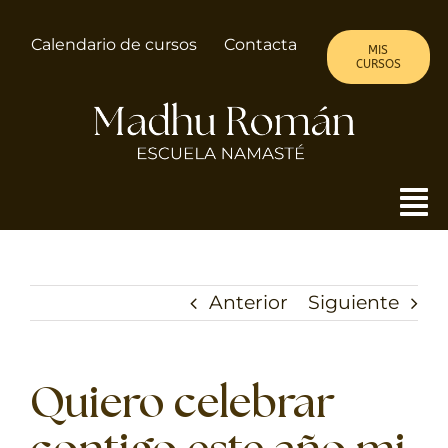
Saltar
al
Calendario de cursos
Contacta
MIS
contenido
CURSOS
To
Nav
MADHU
Anterior
Siguiente
ALMA DE MUJER
CURSOS
Quiero celebrar