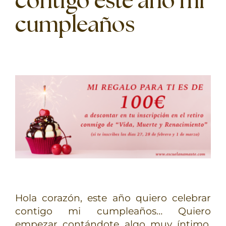
contigo este año mi
TERAPIAS
cumpleaños
RETIROS
GRATIS
Hola corazón, este año quiero celebrar
contigo mi cumpleaños… Quiero
empezar contándote algo muy íntimo,