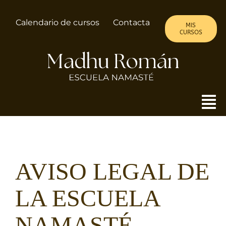
Saltar
al
Calendario de cursos
Contacta
MIS
contenido
CURSOS
To
Nav
MADHU
AVISO LEGAL DE
ALMA DE MUJER
LA ESCUELA
CURSOS
NAMASTÉ