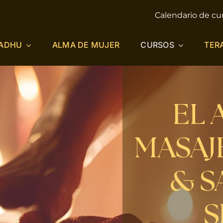
Calendario de cu
ADHU
ALMA DE MUJER
CURSOS
TER
EL 
MASAJ
& S
S