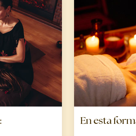
:
En esta form