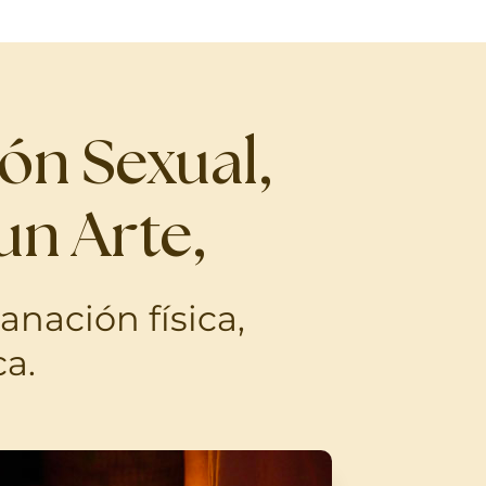
ón Sexual,
un Arte,
anación física,
a.