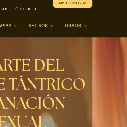
MIS CURSOS
rsos
Contacta
APIAS
RETIROS
GRATIS
ARTE DEL
E TÁNTRICO
ANACIÓN
EXUAL