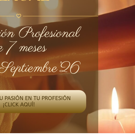
ón Profesional
e 7 meses
 Septiembre’26
U PASIÓN EN TU PROFESIÓN
¡CLICK AQUÍ!