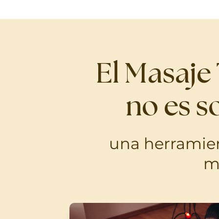
El Masaje
no es s
una herramient
m