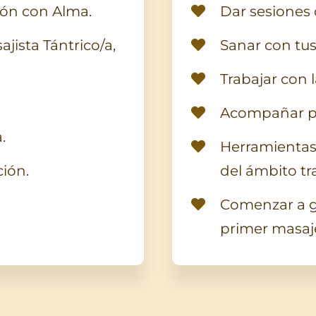
ión con Alma.
Dar sesiones d
jista Tántrico/a,
Sanar con tu
Trabajar con l
Acompañar pr
.
Herramientas
ción.
del ámbito tr
Comenzar a g
primer masaj