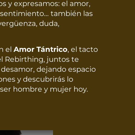
s y expresamos: el amor,
o, sentimiento… también las
vergüenza, duda,
n el
Amor Tántrico
, el tacto
l Rebirthing, juntos te
de desamor, dejando espacio
ones y descubrirás lo
 ser hombre y mujer hoy.