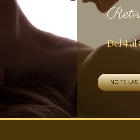
Retir
Del 4 a
NO TE LAS 