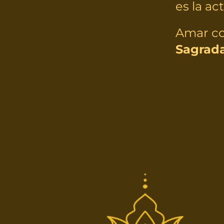
es la ac
Amar co
Sagrada