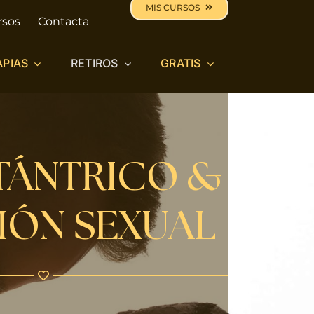
MIS CURSOS
rsos
Contacta
APIAS
RETIROS
GRATIS
TÁNTRICO &
IÓN SEXUAL