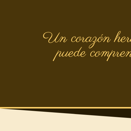
Un corazón heri
puede comprend