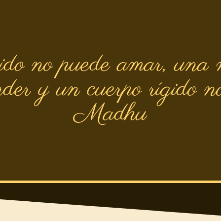
do no puede amar, una 
er y un cuerpo rígido no
Madhu