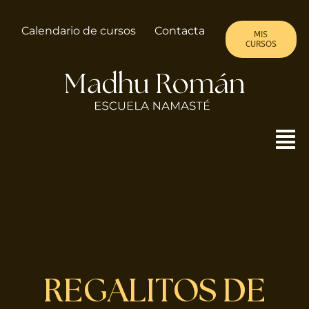
Saltar
al
Calendario de cursos
Contacta
MIS
contenido
CURSOS
To
Nav
MADHU
ALMA DE MUJER
CURSOS
REGALITOS DE