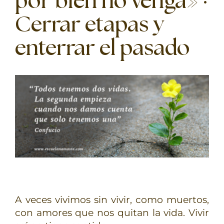
por bien no venga» ·
TERAPIAS
Cerrar etapas y
RETIROS
enterrar el pasado
GRATIS
A veces vivimos sin vivir, como muertos,
con amores que nos quitan la vida. Vivir