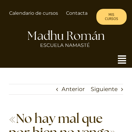
Saltar
al
Calendario de cursos
Contacta
MIS
contenido
CURSOS
To
Nav
MADHU
Anterior
Siguiente
ALMA DE MUJER
CURSOS
«No hay mal que