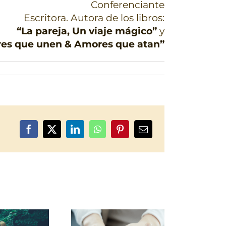
Conferenciante
Escritora. Autora de los libros:
“La pareja, Un viaje mágico”
y
es que unen & Amores que atan”
Facebook
X
LinkedIn
WhatsApp
Pinterest
Correo
electrónico