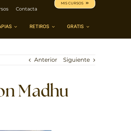
MIS CURSOS
rsos
Contacta
APIAS
RETIROS
GRATIS
Anterior
Siguiente
 con Madhu