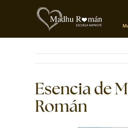
Saltar
al
contenido
M
Esencia de M
Román