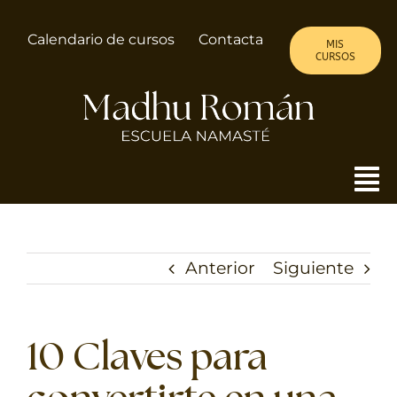
Saltar
al
Calendario de cursos
Contacta
MIS
contenido
CURSOS
To
Nav
MADHU
Anterior
Siguiente
ALMA DE MUJER
CURSOS
10 Claves para