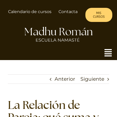
Saltar
al
Calendario de cursos
Contacta
MIS
contenido
CURSOS
To
Nav
MADHU
Anterior
Siguiente
ALMA DE MUJER
CURSOS
La Relación de