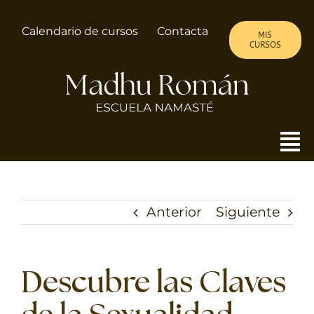
Saltar
al
Calendario de cursos
Contacta
MIS
contenido
CURSOS
To
Nav
MADHU
Anterior
Siguiente
ALMA DE MUJER
CURSOS
Descubre las Claves