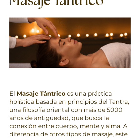
Masaje Tántrico
TERAPIAS
RETIROS
GRATIS
El
Masaje Tántrico
es una práctica
holística basada en principios del Tantra,
una filosofía oriental con más de 5000
años de antigüedad, que busca la
conexión entre cuerpo, mente y alma. A
diferencia de otros tipos de masaje, este