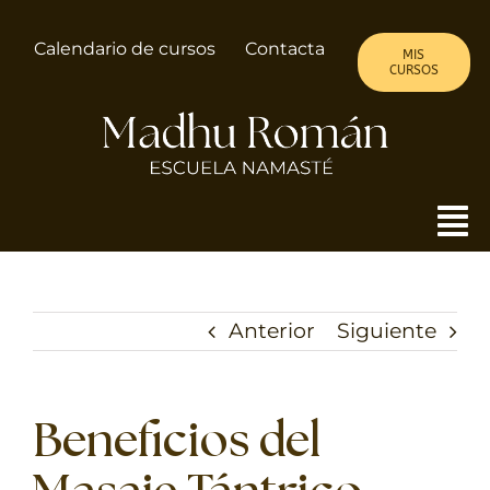
Saltar
al
Calendario de cursos
Contacta
MIS
contenido
CURSOS
To
Nav
MADHU
Anterior
Siguiente
ALMA DE MUJER
CURSOS
Beneficios del