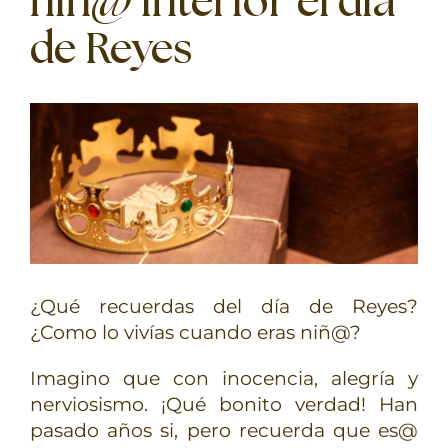
niñ@ interior el día
TERAPIAS
de Reyes
RETIROS
GRATIS
¿Qué recuerdas del día de Reyes?
¿Como lo vivías cuando eras niñ@?
Imagino que con inocencia, alegría y
nerviosismo. ¡Qué bonito verdad! Han
pasado años si, pero recuerda que es@