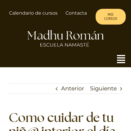
Saltar
al
Calendario de cursos
Contacta
MIS
contenido
CURSOS
To
Nav
MADHU
Anterior
Siguiente
ALMA DE MUJER
CURSOS
Como cuidar de tu