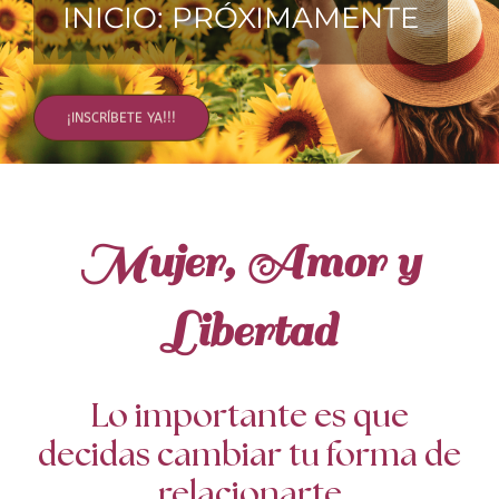
INICIO: PRÓXIMAMENTE
TERAPIAS
RETIROS
¡INSCRÍBETE YA!!!
GRATIS
Mujer, Amor y
Libertad
Lo importante es que
decidas cambiar tu forma de
relacionarte