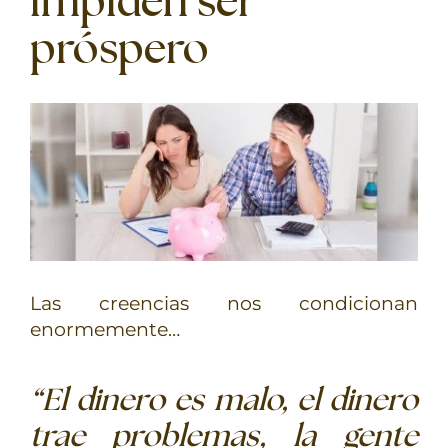
impiden ser
TERAPIAS
próspero
RETIROS
GRATIS
Las creencias nos condicionan
enormemente…
“El dinero es malo, el dinero
trae problemas, la gente