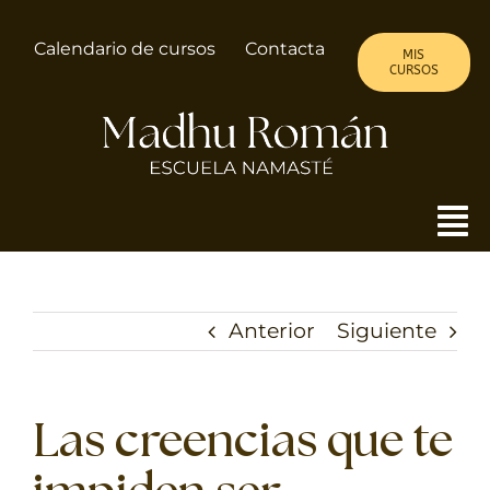
Saltar
al
Calendario de cursos
Contacta
MIS
contenido
CURSOS
To
Nav
MADHU
Anterior
Siguiente
ALMA DE MUJER
CURSOS
Las creencias que te