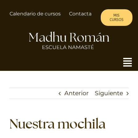
Saltar
al
Calendario de cursos
Contacta
MIS
contenido
CURSOS
To
Nav
MADHU
Anterior
Siguiente
ALMA DE MUJER
CURSOS
Nuestra mochila