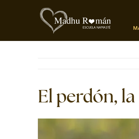
Saltar
al
contenido
M
El perdón, la