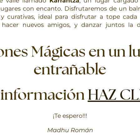
e valle llamado
Karrantza
, un lugar cargado 
 lugares con encanto. Disfrutaremos de un ba
 curativas, ideal para disfrutar a tope cada d
e, hacer nuevos amigos, y danzar juntos la
nes Mágicas en un l
entrañable
 información
HAZ CL
¡Te espero!!!
Madhu Román