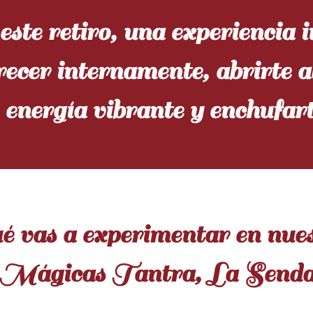
ste retiro, una experiencia i
ecer internamente, abrirte al
 energía vibrante y enchufart
 vas a experimentar en nue
Mágicas Tantra, La Senda 