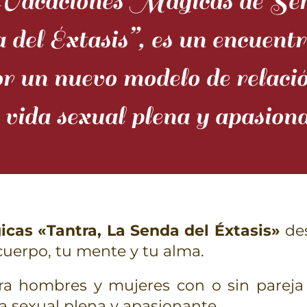
Vacaciones Mágicas de Se
del Éxtasis”, es un encuentr
r un nuevo modelo de relació
 vida sexual plena y apasiona
cas «Tantra, La Senda del Éxtasis»
des
 cuerpo, tu mente y tu alma.
ara hombres y mujeres con o sin parej
a sexual plena y apasionante.