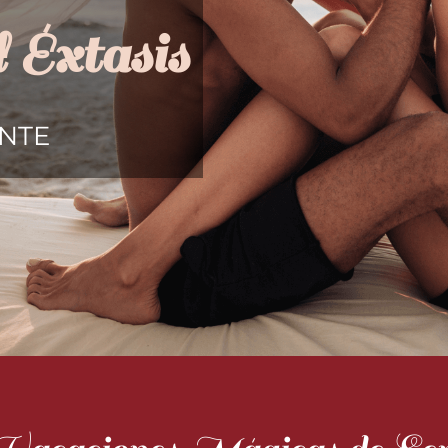
 Éxtasis
NTE