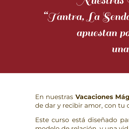
Nuestras 
“Tantra, La Senda 
apuestan po
una
En nuestras
Vacaciones Mági
de dar y recibir amor, con tu
Este curso está diseñado p
modelo de relación, y una vid