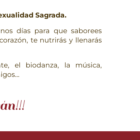
exualidad Sagrada.
unos días para que saborees
orazón, te nutrirás y llenarás
te, el biodanza, la música,
migos…
án!!!