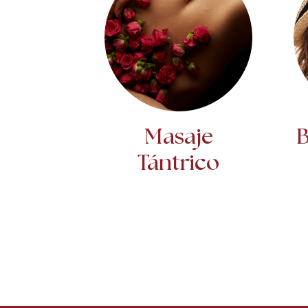
Masaje
B
Tántrico