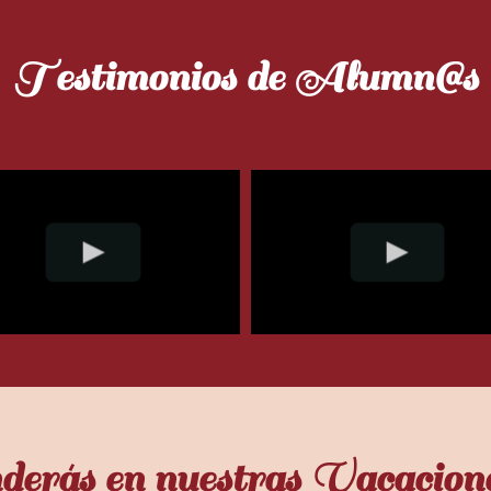
Testimonios de Alumn@s
derás en nuestras Vacacio