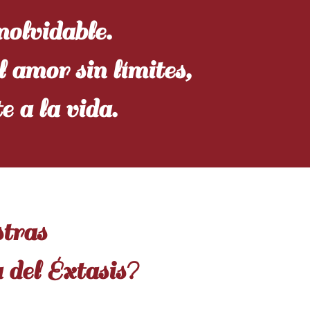
nolvidable.
 amor sin límites,
e a la vida.
stras
del Éxtasis?