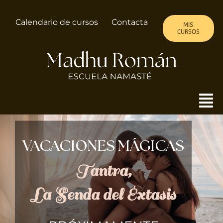
Saltar
al
Calendario de cursos
Contacta
MIS
contenido
CURSOS
To
Nav
MADHU
VACACIONES MÁGICAS
ALMA DE MUJER
Tantra,
La Senda del Éxtasis
CURSOS