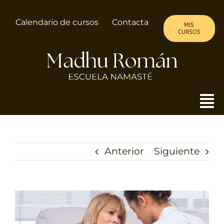
Saltar
al
Calendario de cursos
Contacta
MIS
contenido
CURSOS
To
Nav
MADHU
Anterior
Siguiente
ALMA DE MUJER
CURSOS