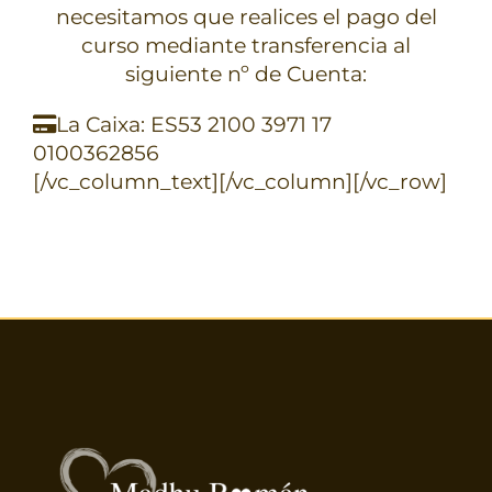
TERAPIAS
necesitamos que realices el pago del
curso mediante transferencia al
siguiente nº de Cuenta:
RETIROS
La Caixa: ES53 2100 3971 17
0100362856
GRATIS
[/vc_column_text][/vc_column][/vc_row]