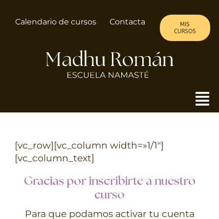
Saltar
al
Calendario de cursos
Contacta
MIS
contenido
CURSOS
To
Nav
MADHU
[vc_row][vc_column width=»1/1″]
[vc_column_text]
ALMA DE MUJER
Gracias por inscribirte a nuestro
CURSOS
curso
Para que podamos activar tu cuenta