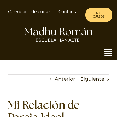
Saltar
al
Calendario de cursos
Contacta
MIS
contenido
CURSOS
To
Nav
MADHU
Anterior
Siguiente
ALMA DE MUJER
CURSOS
Mi Relación de