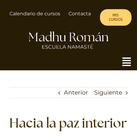
Saltar
al
Calendario de cursos
Contacta
MIS
contenido
CURSOS
To
Nav
MADHU
Anterior
Siguiente
ALMA DE MUJER
CURSOS
Hacia la paz interior