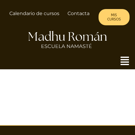
Saltar
al
Calendario de cursos
Contacta
MIS
contenido
CURSOS
To
Nav
MADHU
ALMA DE MUJER
CURSOS