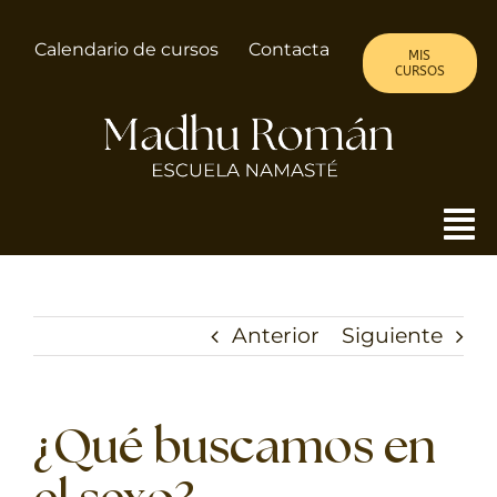
Saltar
al
Calendario de cursos
Contacta
MIS
contenido
CURSOS
To
Nav
MADHU
Anterior
Siguiente
ALMA DE MUJER
CURSOS
¿Qué buscamos en