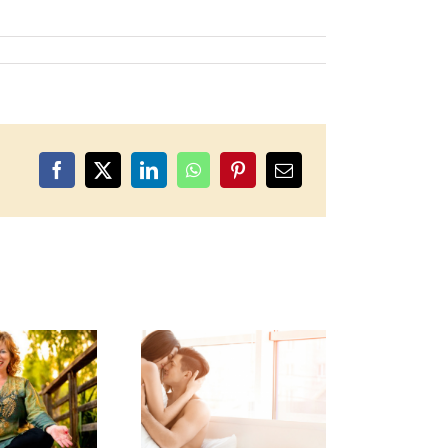
Facebook
X
LinkedIn
WhatsApp
Pinterest
Correo
electrónico