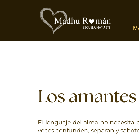
Saltar
al
contenido
M
Los amantes
El lenguaje del alma no necesita p
veces confunden, separan y sabot