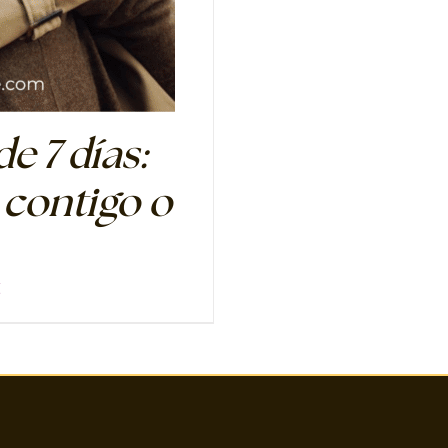
e 7 días:
 contigo o
El
€
o
precio
al
actual
es:
€.
11.00€.