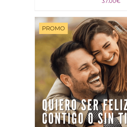
37.00
€
PROMO