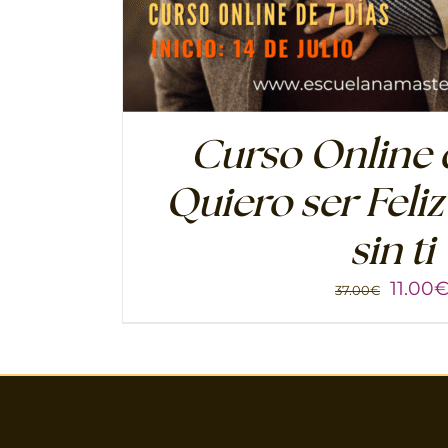
Curso Online d
Quiero ser Feliz
sin ti
El
11.00
37.00
€
preci
origin
era:
37.00