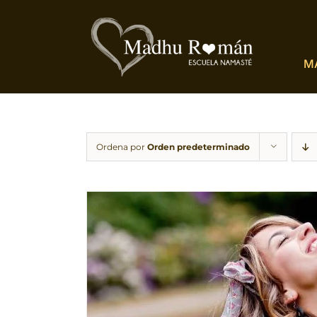
Saltar
al
contenido
M
Ordena por
Orden predeterminado