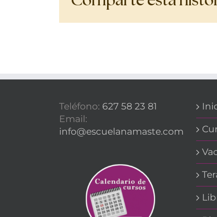
Comparte esta histori
Teléfono:
627 58 23 81
Ini
Email:
Cur
info@escuelanamaste.com
Vac
Ter
Lib